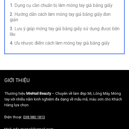
Dụng cụ cần chuẩn bị làm móng tay giả bằng giấy
Hướng dẫn cách làm móng tay giả bằng giấy đơn
giản
Lưu ý giúp móng tay giả bằng giấy sử dụng được bền
lâu
Ưu nhược điểm cách làm móng tay giả bằng giấy
GIỚI THIỆU
Thương hiệu
MieNail Beauty
– Chuyên về làm đẹp Mi, Lông Mày, Móng
tay với nhiều năm kinh nghiệm đa dạng về mẫu mã, màu sơn cho Khách
Hàng lựa chọn.
Điện thoại:
038.980.1813