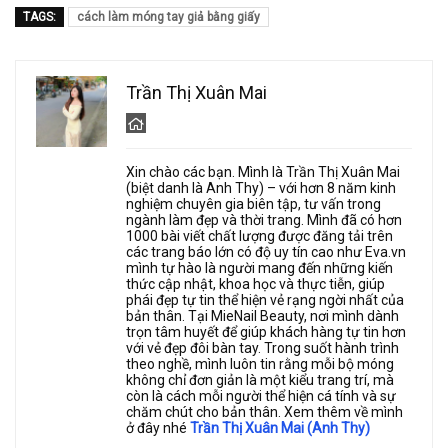
TAGS:
cách làm móng tay giả bằng giấy
Trần Thị Xuân Mai
Xin chào các bạn. Mình là Trần Thị Xuân Mai
(biệt danh là Anh Thy) – với hơn 8 năm kinh
nghiệm chuyên gia biên tập, tư vấn trong
ngành làm đẹp và thời trang. Mình đã có hơn
1000 bài viết chất lượng được đăng tải trên
các trang báo lớn có độ uy tín cao như Eva.vn
mình tự hào là người mang đến những kiến
thức cập nhật, khoa học và thực tiễn, giúp
phái đẹp tự tin thể hiện vẻ rạng ngời nhất của
bản thân. Tại MieNail Beauty, nơi mình dành
trọn tâm huyết để giúp khách hàng tự tin hơn
với vẻ đẹp đôi bàn tay. Trong suốt hành trình
theo nghề, mình luôn tin rằng mỗi bộ móng
không chỉ đơn giản là một kiểu trang trí, mà
còn là cách mỗi người thể hiện cá tính và sự
chăm chút cho bản thân. Xem thêm về mình
ở đây nhé
Trần Thị Xuân Mai (Anh Thy)