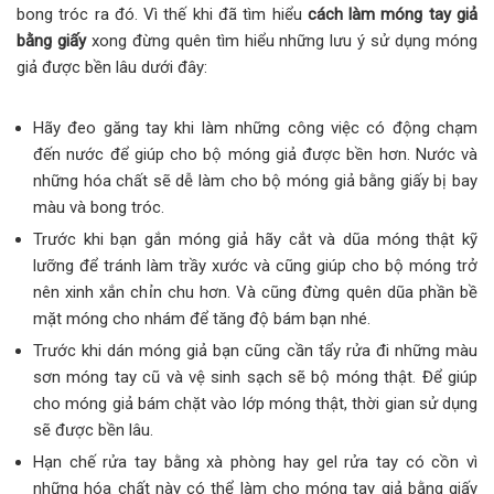
bong tróc ra đó. Vì thế khi đã tìm hiểu
cách làm móng tay giả
bằng giấy
xong đừng quên tìm hiểu những lưu ý sử dụng móng
giả được bền lâu dưới đây:
Hãy đeo găng tay khi làm những công việc có động chạm
đến nước để giúp cho bộ móng giả được bền hơn. Nước và
những hóa chất sẽ dễ làm cho bộ móng giả bằng giấy bị bay
màu và bong tróc.
Trước khi bạn gắn móng giả hãy cắt và dũa móng thật kỹ
lưỡng để tránh làm trầy xước và cũng giúp cho bộ móng trở
nên xinh xắn chỉn chu hơn. Và cũng đừng quên dũa phần bề
mặt móng cho nhám để tăng độ bám bạn nhé.
Trước khi dán móng giả bạn cũng cần tẩy rửa đi những màu
sơn móng tay cũ và vệ sinh sạch sẽ bộ móng thật. Để giúp
cho móng giả bám chặt vào lớp móng thật, thời gian sử dụng
sẽ được bền lâu.
Hạn chế rửa tay bằng xà phòng hay gel rửa tay có cồn vì
những hóa chất này có thể làm cho móng tay giả bằng giấy