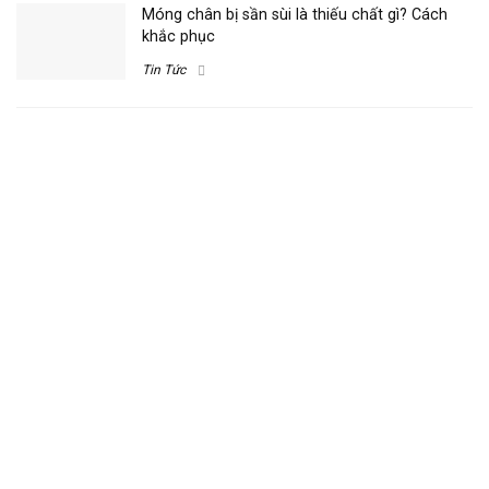
Móng chân bị sần sùi là thiếu chất gì? Cách
khắc phục
Tin Tức
Móng chân bị lõm là bệnh gì? Hướng dẫn tự
kiểm tra
Tin Tức
Bật móng chân có mọc lại được không: Lộ
trình phục hồi
Tin Tức
Tại sao móng chân không mọc? Hướng dẫn tự
chẩn đoán
Tin Tức